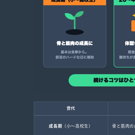
世代
成長期
（小〜高校生）
骨と筋肉の