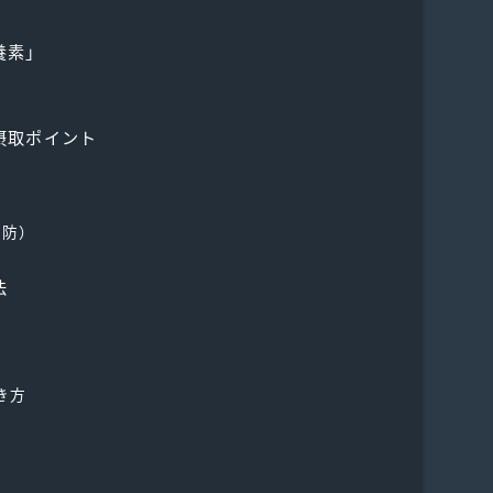
養素」
摂取ポイント
）
予防）
法
き方