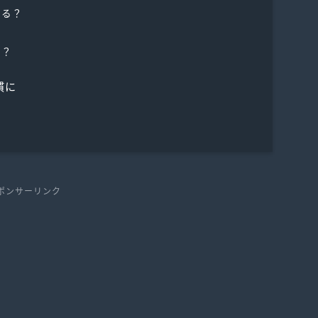
太る？
？
要？
慣に
ポンサーリンク