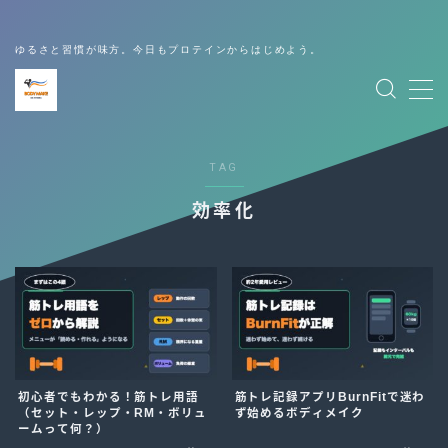
初心者の方はまずこちら
ゆるさと習慣が味方。今日もプロテインからはじめよう。
MENU
初心者はこちら
TAG
筋トレ
効率化
栄養
アイテム
習慣
初心者でもわかる！筋トレ用語
筋トレ記録アプリBurnFitで迷わ
（セット・レップ・RM・ボリュ
ず始めるボディメイク
ームって何？）