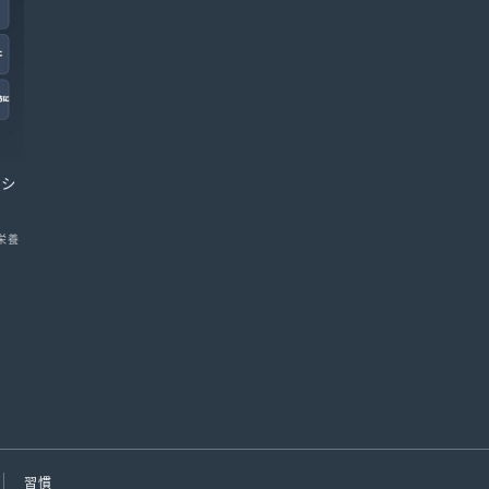
らシ
栄養
習慣